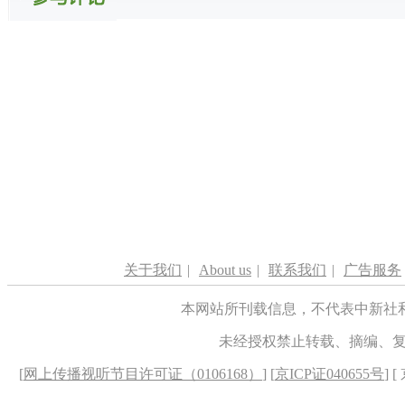
关于我们
|
About us
|
联系我们
|
广告服务
本网站所刊载信息，不代表中新社
未经授权禁止转载、摘编、
[
网上传播视听节目许可证（0106168）
] [
京ICP证040655号
] 