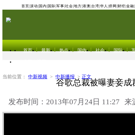
首页
|
滚动
|
国内
|
国际
|
军事
|
社会
|
地方
|
港澳
|
台湾
|
华人
|
侨网
|
财经
|
金融
|
首页
最新
热点
国内
社会
国际
东北亚电视网
当前位置：
中新视频
>
中新播报
>
正文
谷歌总裁被曝妻妾成
发布时间：2013年07月24日 11:27
来