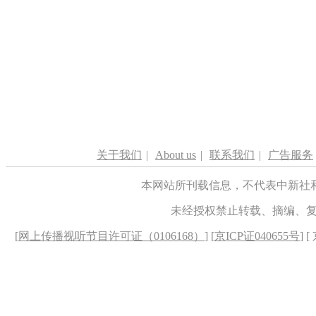
关于我们
|
About us
|
联系我们
|
广告服务
本网站所刊载信息，不代表中新社
未经授权禁止转载、摘编、
[
网上传播视听节目许可证（0106168）
] [
京ICP证040655号
] 