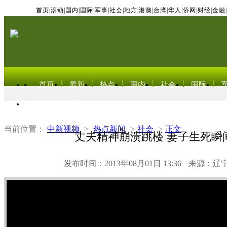
首页
|
滚动
|
国内
|
国际
|
军事
|
社会
|
地方
|
港澳
|
台湾
|
华人
|
侨网
|
财经
|
金融
|
首页
最新
热点
国内
社会
国际
东北亚电视网
当前位置：
中新视频
>
热点新闻
>
社会
>
正文
丈夫精神崩溃跳楼 妻子生死瞬
发布时间：2013年08月01日 13:36
来源：辽