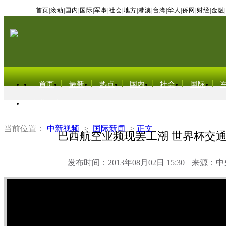
首页
|
滚动
|
国内
|
国际
|
军事
|
社会
|
地方
|
港澳
|
台湾
|
华人
|
侨网
|
财经
|
金融
|
首页
最新
热点
国内
社会
国际
东北亚电视网
当前位置：
中新视频
>
国际新闻
>
正文
巴西航空业频现罢工潮 世界杯交
发布时间：2013年08月02日 15:30
来源：中