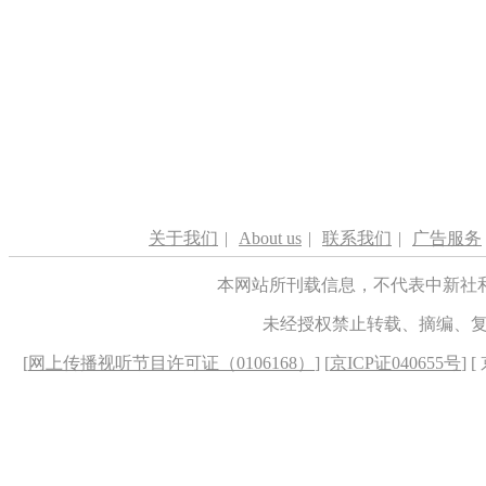
关于我们
|
About us
|
联系我们
|
广告服务
本网站所刊载信息，不代表中新社
未经授权禁止转载、摘编、
[
网上传播视听节目许可证（0106168）
] [
京ICP证040655号
] 