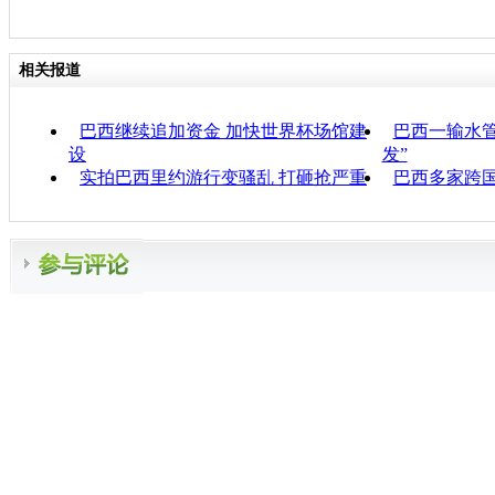
相关报道
巴西继续追加资金 加快世界杯场馆建
巴西一输水管
设
发”
实拍巴西里约游行变骚乱 打砸抢严重
巴西多家跨