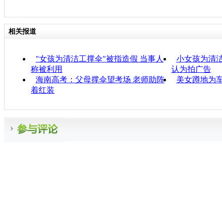
相关报道
"女孩为清洁工撑伞"被指造假 当事人
小女孩为清洁
称被利用
认为拍广告
海南高考：父母撑伞望考场 老师助阵
美女蹲地为
着红装