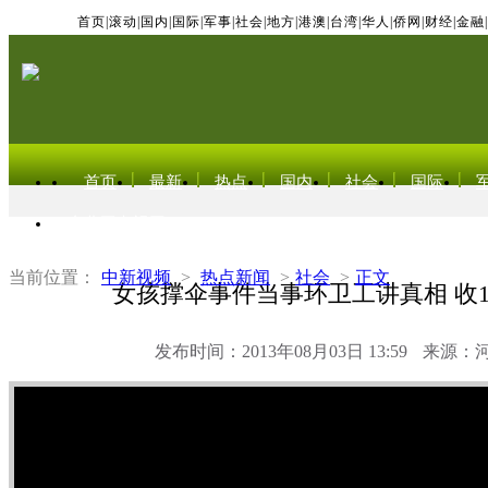
首页
|
滚动
|
国内
|
国际
|
军事
|
社会
|
地方
|
港澳
|
台湾
|
华人
|
侨网
|
财经
|
金融
|
首页
最新
热点
国内
社会
国际
东北亚电视网
当前位置：
中新视频
>
热点新闻
>
社会
>
正文
女孩撑伞事件当事环卫工讲真相 收1
发布时间：2013年08月03日 13:59
来源：