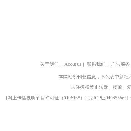
关于我们
|
About us
|
联系我们
|
广告服务
本网站所刊载信息，不代表中新社
未经授权禁止转载、摘编、
[
网上传播视听节目许可证（0106168）
] [
京ICP证040655号
] 