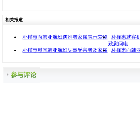
相关报道
朴槿惠向韩亚航班遇难者家属表示哀悼
朴槿惠就客
致慰问电
朴槿惠慰问韩亚航班失事受害者及家属
朴槿惠向韩