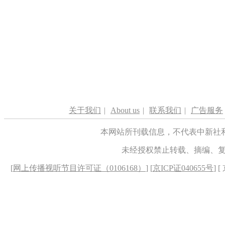
关于我们
|
About us
|
联系我们
|
广告服务
本网站所刊载信息，不代表中新社
未经授权禁止转载、摘编、
[
网上传播视听节目许可证（0106168）
] [
京ICP证040655号
] 