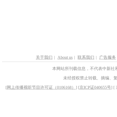
关于我们
|
About us
|
联系我们
|
广告服务
本网站所刊载信息，不代表中新社
未经授权禁止转载、摘编、
[
网上传播视听节目许可证（0106168）
] [
京ICP证040655号
] 