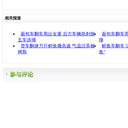
相关报道
面包车翻车甩出女童 后方车辆急刹致
面包车翻车甩
五车连撞
撞
货车翻身万斤鲜鱼撒高速 气温过高被
鲜鱼车翻车 
烤熟
鱼”