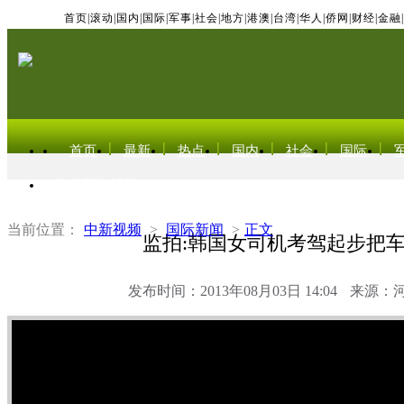
首页
|
滚动
|
国内
|
国际
|
军事
|
社会
|
地方
|
港澳
|
台湾
|
华人
|
侨网
|
财经
|
金融
|
首页
最新
热点
国内
社会
国际
东北亚电视网
当前位置：
中新视频
>
国际新闻
>
正文
监拍:韩国女司机考驾起步把
发布时间：2013年08月03日 14:04
来源：