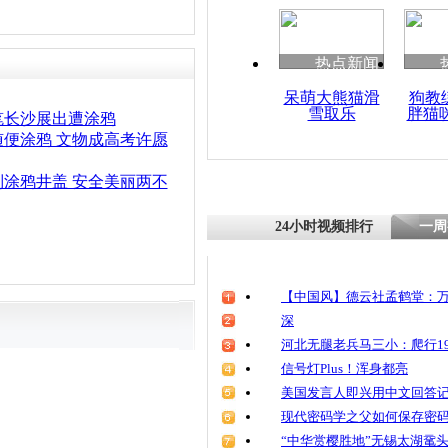
清明祭英烈
魂
热点新闻
呆萌大熊猫滑
狗教
雪取乐
胖猫
重庆爱情天
笔长沙展出遭涂鸦
遭大肆涂鸦
便涂鸦 文物成高考许愿
涂鸦井盖 安全美丽两不
24小时视频排行
一周
【中国风】德云社孟鹤堂：万
深
河北无腿老兵马三小：爬行19
信号灯Plus！浑身都亮
美国发言人即兴用中文回答
现代密码学之父如何保存密
“中华赏樱胜地”无锡太湖鼋