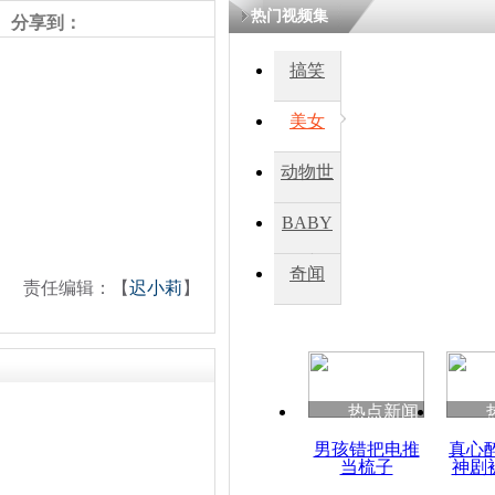
热门视频集
分享到：
四川一精神
搞笑
病发持大锤
美女
探访传承四
动物世
俗：近万民
英省亲送行
界
BABY
秀
奇闻
责任编辑：【
迟小莉
】
小伙骑车逆
崩溃 网上
因
热点新闻
四川兴文苗
度苗族花山
男孩错把电推
真心
当梳子
神剧