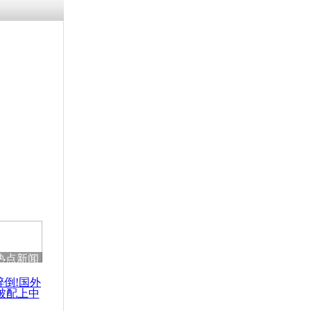
残疾男子因
砸银行
千年传统习
众为娥皇女
行被查情绪
回答崩溃原
热点新闻
乡上万人欢
节
醉倒!国外
被配上中
国民乐