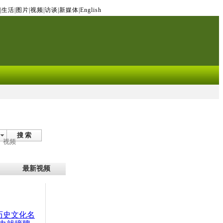
|
生活
|
图片
|
视频
|
访谈
|
新媒体
|
English
搜 索
视频
最新视频
：历史文化名