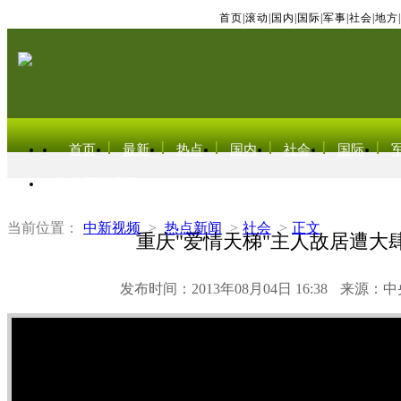
首页
|
滚动
|
国内
|
国际
|
军事
|
社会
|
地方
|
首页
最新
热点
国内
社会
国际
东北亚电视网
当前位置：
中新视频
>
热点新闻
>
社会
>
正文
重庆"爱情天梯"主人故居遭大
发布时间：2013年08月04日 16:38
来源：中