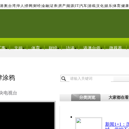
港澳
|
台湾
|
华人
|
侨网
|
财经
|
金融
|
证券
|
房产
|
能源
|
IT
|
汽车
|
游戏
|
文化
|
娱乐
|
体育
|
健康
军事
文娱
体育
财经
访谈
港澳台侨
微视界
肆涂鸦
央电视台
分类浏览
大家都在看
新闻1+1