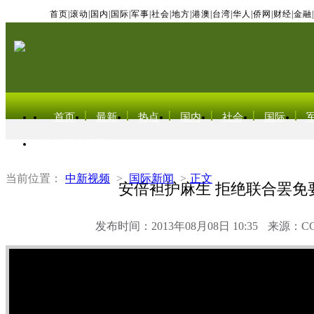
首页
|
滚动
|
国内
|
国际
|
军事
|
社会
|
地方
|
港澳
|
台湾
|
华人
|
侨网
|
财经
|
金融
|
首页
最新
热点
国内
社会
国际
东北亚电视网
当前位置：
中新视频
>
国际新闻
>
正文
安倍袒护麻生 拒绝联合罢免
发布时间：2013年08月08日 10:35
来源：C