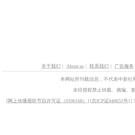
关于我们
|
About us
|
联系我们
|
广告服务
本网站所刊载信息，不代表中新社
未经授权禁止转载、摘编、
[
网上传播视听节目许可证（0106168）
] [
京ICP证040655号
] 