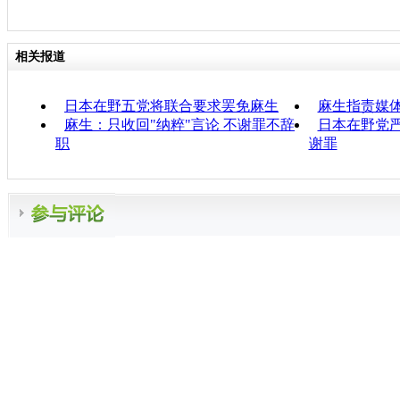
相关报道
日本在野五党将联合要求罢免麻生
麻生指责媒体
麻生：只收回"纳粹"言论 不谢罪不辞
日本在野党严
职
谢罪