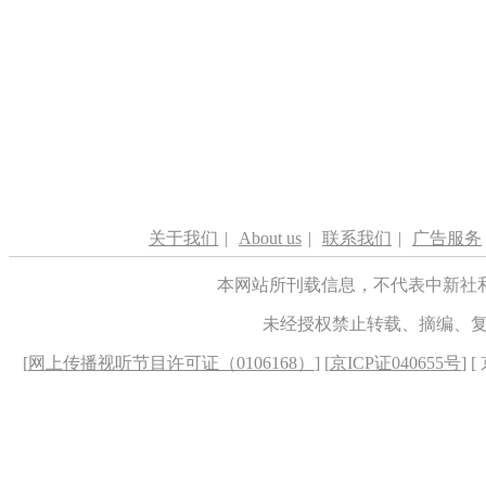
关于我们
|
About us
|
联系我们
|
广告服务
本网站所刊载信息，不代表中新社
未经授权禁止转载、摘编、
[
网上传播视听节目许可证（0106168）
] [
京ICP证040655号
] 