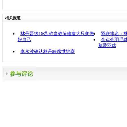
相关报道
林丹晋级16强 称当教练难度大只想做
羽联排名：林
好自己
全运会羽毛
都爱羽球
李永波确认林丹缺席世锦赛