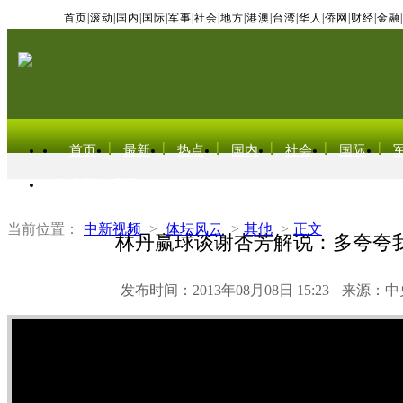
首页
|
滚动
|
国内
|
国际
|
军事
|
社会
|
地方
|
港澳
|
台湾
|
华人
|
侨网
|
财经
|
金融
|
首页
最新
热点
国内
社会
国际
东北亚电视网
当前位置：
中新视频
>
体坛风云
>
其他
>
正文
林丹赢球谈谢杏芳解说：多夸夸
发布时间：2013年08月08日 15:23
来源：中