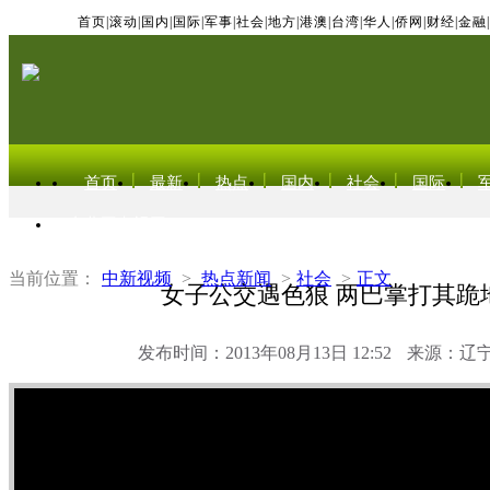
首页
|
滚动
|
国内
|
国际
|
军事
|
社会
|
地方
|
港澳
|
台湾
|
华人
|
侨网
|
财经
|
金融
|
首页
最新
热点
国内
社会
国际
东北亚电视网
当前位置：
中新视频
>
热点新闻
>
社会
>
正文
女子公交遇色狼 两巴掌打其跪
发布时间：2013年08月13日 12:52
来源：辽