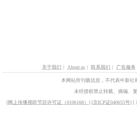
关于我们
|
About us
|
联系我们
|
广告服务
本网站所刊载信息，不代表中新社
未经授权禁止转载、摘编、
[
网上传播视听节目许可证（0106168）
] [
京ICP证040655号
] 