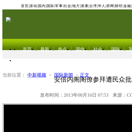
首页
|
滚动
|
国内
|
国际
|
军事
|
社会
|
地方
|
港澳
|
台湾
|
华人
|
侨网
|
财经
|
金融
|
首页
最新
热点
国内
社会
国际
东北亚电视网
当前位置：
中新视频
>
国际新闻
>
正文
安倍内阁阁僚参拜遭民众批
发布时间：2013年08月16日 07:53
来源：C