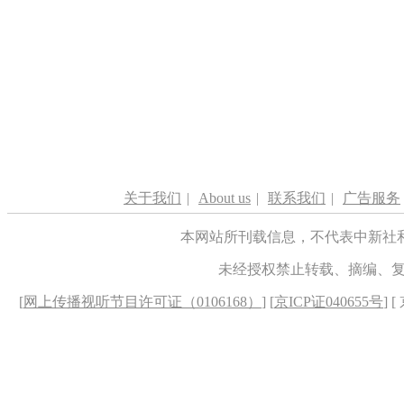
关于我们
|
About us
|
联系我们
|
广告服务
本网站所刊载信息，不代表中新社
未经授权禁止转载、摘编、
[
网上传播视听节目许可证（0106168）
] [
京ICP证040655号
] 