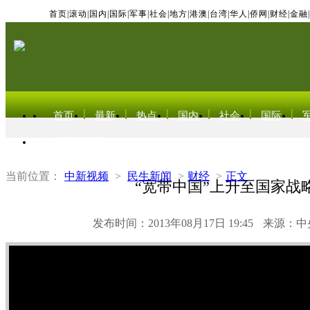
首页
|
滚动
|
国内
|
国际
|
军事
|
社会
|
地方
|
港澳
|
台湾
|
华人
|
侨网
|
财经
|
金融
|
首页
最新
热点
国内
社会
国际
东北亚电视网
当前位置：
中新视频
>
民生新闻
>
财经
>
正文
“宽带中国”上升至国家战
发布时间：2013年08月17日 19:45
来源：中