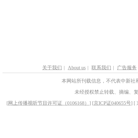
关于我们
|
About us
|
联系我们
|
广告服务
本网站所刊载信息，不代表中新社
未经授权禁止转载、摘编、
[
网上传播视听节目许可证（0106168）
] [
京ICP证040655号
] 