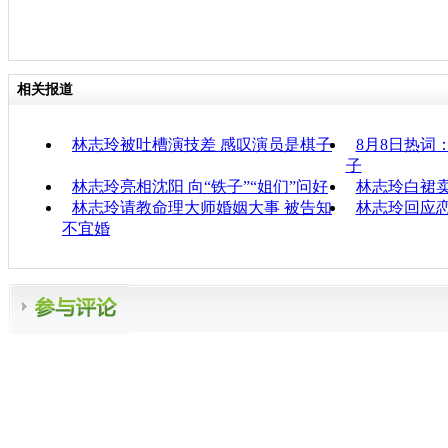
相关报道
林志玲被吐槽演技差 感叹演员是棋子
8月8日热词
子
林志玲亮相沈阳 向“铁子”“姐们”问好
林志玲白裙卖
林志玲请教命理大师婚姻大事 被告知
林志玲回应恋
不宜婚