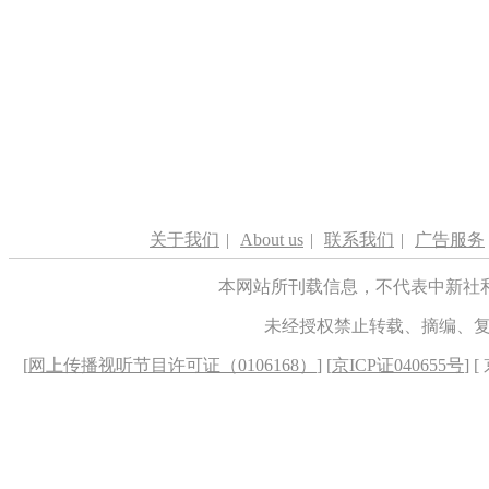
关于我们
|
About us
|
联系我们
|
广告服务
本网站所刊载信息，不代表中新社
未经授权禁止转载、摘编、
[
网上传播视听节目许可证（0106168）
] [
京ICP证040655号
] 