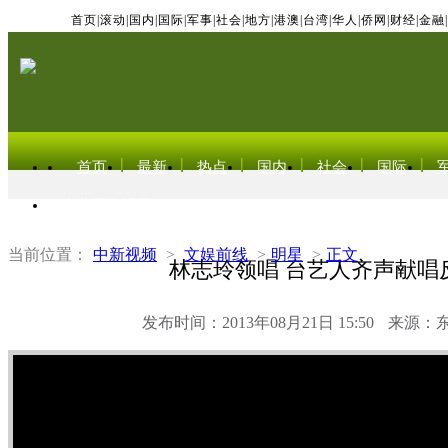
首页
|
滚动
|
国内
|
国际
|
军事
|
社会
|
地方
|
港澳
|
台湾
|
华人
|
侨网
|
财经
|
金融
|
首页
最新
热点
国内
社会
国际
东北亚电视网
当前位置：
中新视频
>
文娱前线
>
明星
>
正文
林志玲领唱 台艺人齐声献唱
发布时间：2013年08月21日 15:50
来源：