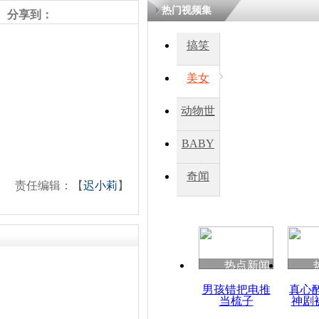
热门视频集
分享到：
搞笑
美女
动物世
界
BABY
秀
奇闻
责任编辑：【
迟小莉
】
热点新闻
男孩错把电推
真心
当梳子
神剧