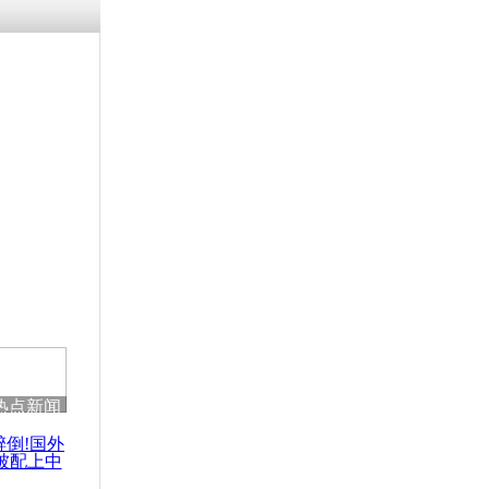
热点新闻
醉倒!国外
被配上中
国民乐