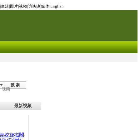
|
生活
|
图片
|
视频
|
访谈
|
新媒体
|
English
搜 索
视频
最新视频
簨姣旇禌闂