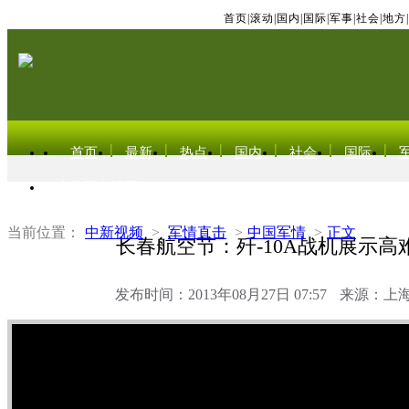
首页
|
滚动
|
国内
|
国际
|
军事
|
社会
|
地方
|
首页
最新
热点
国内
社会
国际
东北亚电视网
当前位置：
中新视频
>
军情直击
>
中国军情
>
正文
长春航空节：歼-10A战机展示高
发布时间：2013年08月27日 07:57
来源：上