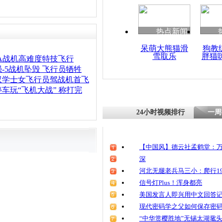
热点新闻
呆萌大熊猫滑
狗教
雪取乐
胖猫
0A战机高难度特技飞行
-5战机坠毁 飞行员牺牲
双学士女飞行员驾战机首飞
车玩“飞机大战” 称打完
24小时视频排行
一周
【中国风】德云社孟鹤堂：万
深
河北无腿老兵马三小：爬行19
信号灯Plus！浑身都亮
美国发言人即兴用中文回答
现代密码学之父如何保存密
“中华赏樱胜地”无锡太湖鼋