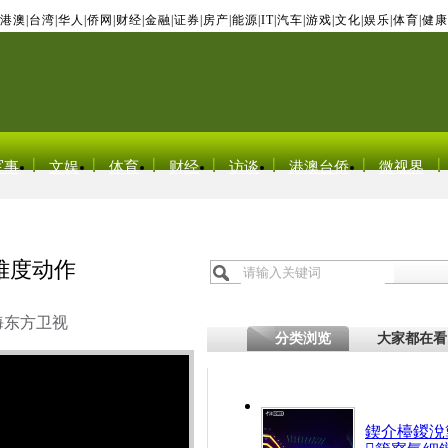
港澳
|
台湾
|
华人
|
侨网
|
财经
|
金融
|
证券
|
房产
|
能源
|
IT
|
汽车
|
游戏
|
文化
|
娱乐
|
体育
|
健康
军事
文娱
体育
财经
访谈
港澳台侨
微视界
难度动作
海东方卫视
分类浏览
大家都在看
鍥介檯鍐涗