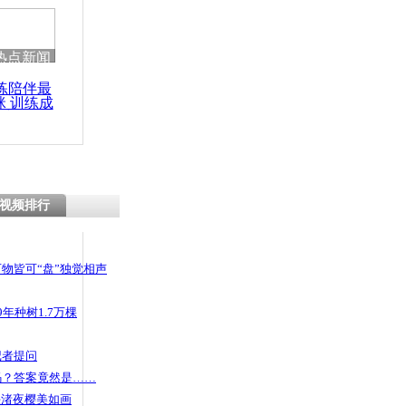
热点新闻
练陪伴最
咪 训练成
功瘦身
视频排行
物皆可“盘”独觉相声
年种树1.7万棵
记者提问
码？答案竟然是……
头渚夜樱美如画