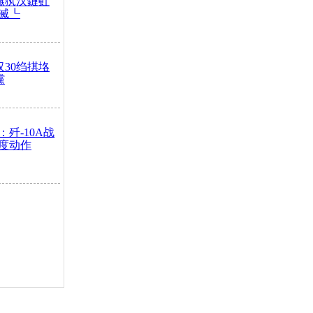
鏃犱汉鏈虹
滅┖
汉30绉掑垎
灙
歼-10A战
度动作