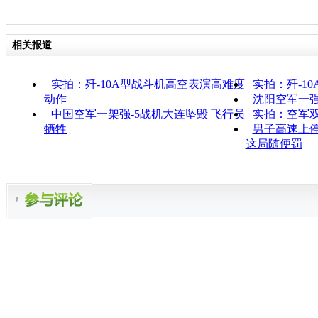
相关报道
实拍：歼-10A型战斗机高空表演高难度
实拍：歼-1
动作
沈阳空军一强
中国空军一架强-5战机大连坠毁 飞行员
实拍：空军
牺牲
男子高速上停
这局随便罚