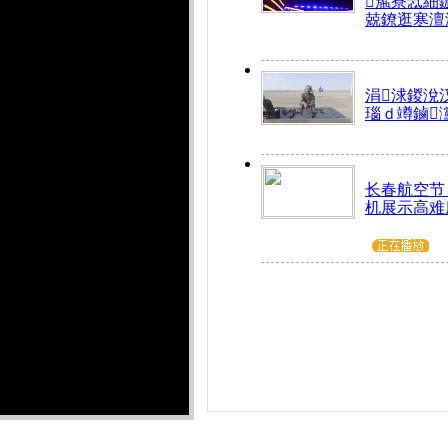
箷寮忥細
兢鐐逛寒澶
涓浗鍐涗
瑙ｄ竴鏀
长春航空节：
机展示高难