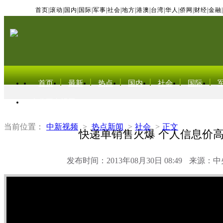
首页
|
滚动
|
国内
|
国际
|
军事
|
社会
|
地方
|
港澳
|
台湾
|
华人
|
侨网
|
财经
|
金融
|
首页
最新
热点
国内
社会
国际
东北亚电视网
当前位置：
中新视频
>
热点新闻
>
社会
>
正文
快递单销售火爆 个人信息价
发布时间：2013年08月30日 08:49
来源：中