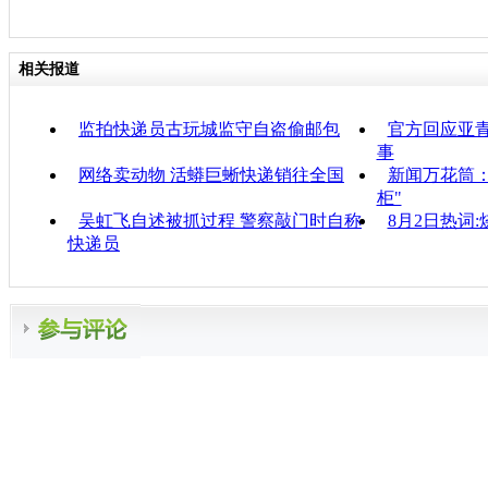
相关报道
监拍快递员古玩城监守自盗偷邮包
官方回应亚
事
网络卖动物 活蟒巨蜥快递销往全国
新闻万花筒
柜"
吴虹飞自述被抓过程 警察敲门时自称
8月2日热词:
快递员