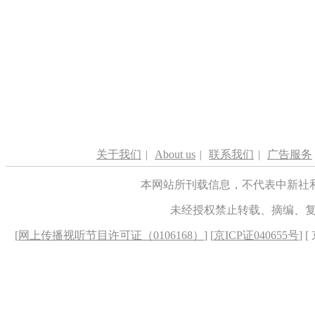
关于我们
|
About us
|
联系我们
|
广告服务
本网站所刊载信息，不代表中新社
未经授权禁止转载、摘编、
[
网上传播视听节目许可证（0106168）
] [
京ICP证040655号
] 