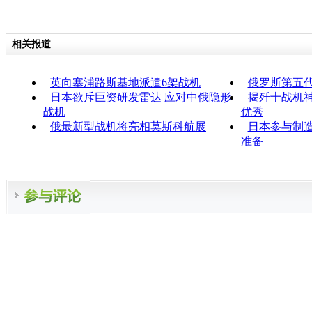
相关报道
英向塞浦路斯基地派遣6架战机
俄罗斯第五代
日本欲斥巨资研发雷达 应对中俄隐形
揭歼十战机神
战机
优秀
俄最新型战机将亮相莫斯科航展
日本参与制造
准备