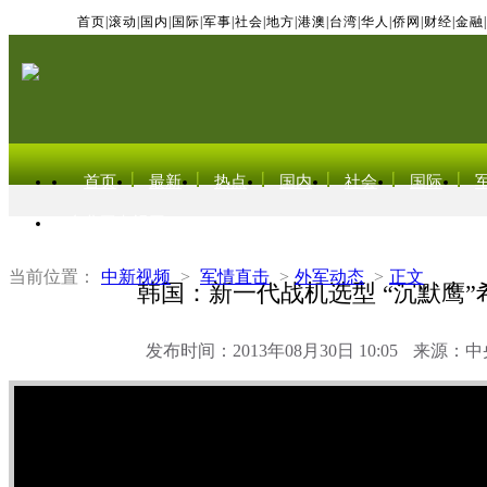
首页
|
滚动
|
国内
|
国际
|
军事
|
社会
|
地方
|
港澳
|
台湾
|
华人
|
侨网
|
财经
|
金融
|
首页
最新
热点
国内
社会
国际
东北亚电视网
当前位置：
中新视频
>
军情直击
>
外军动态
>
正文
韩国：新一代战机选型 “沉默鹰”
发布时间：2013年08月30日 10:05
来源：中