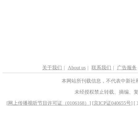
关于我们
|
About us
|
联系我们
|
广告服务
本网站所刊载信息，不代表中新社
未经授权禁止转载、摘编、
[
网上传播视听节目许可证（0106168）
] [
京ICP证040655号
] 