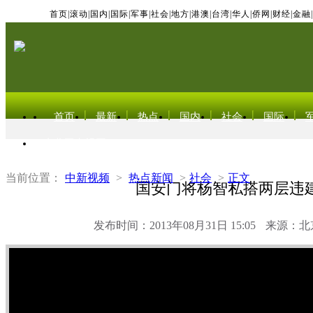
首页
|
滚动
|
国内
|
国际
|
军事
|
社会
|
地方
|
港澳
|
台湾
|
华人
|
侨网
|
财经
|
金融
|
首页
最新
热点
国内
社会
国际
东北亚电视网
当前位置：
中新视频
>
热点新闻
>
社会
>
正文
国安门将杨智私搭两层违
发布时间：2013年08月31日 15:05
来源：北