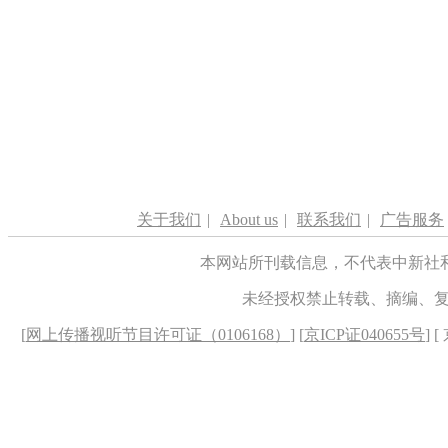
关于我们
|
About us
|
联系我们
|
广告服务
本网站所刊载信息，不代表中新社
未经授权禁止转载、摘编、
[
网上传播视听节目许可证（0106168）
] [
京ICP证040655号
] 