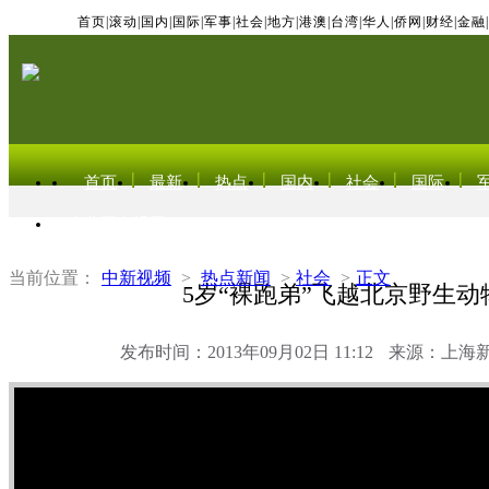
首页
|
滚动
|
国内
|
国际
|
军事
|
社会
|
地方
|
港澳
|
台湾
|
华人
|
侨网
|
财经
|
金融
|
首页
最新
热点
国内
社会
国际
东北亚电视网
当前位置：
中新视频
>
热点新闻
>
社会
>
正文
5岁“裸跑弟”飞越北京野生动
发布时间：2013年09月02日 11:12
来源：上海