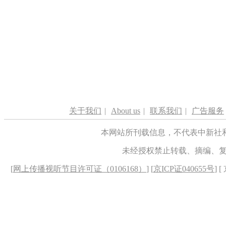
关于我们
|
About us
|
联系我们
|
广告服务
本网站所刊载信息，不代表中新社
未经授权禁止转载、摘编、
[
网上传播视听节目许可证（0106168）
] [
京ICP证040655号
] 