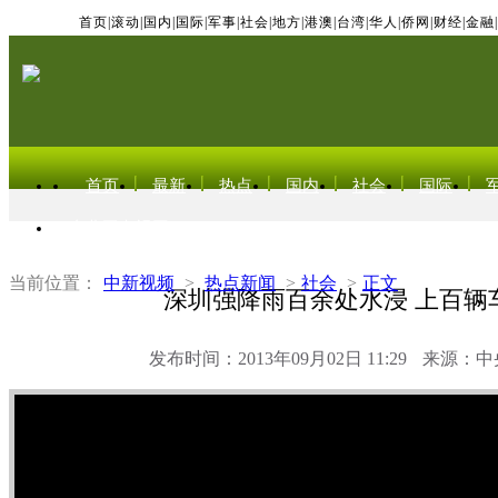
首页
|
滚动
|
国内
|
国际
|
军事
|
社会
|
地方
|
港澳
|
台湾
|
华人
|
侨网
|
财经
|
金融
|
首页
最新
热点
国内
社会
国际
东北亚电视网
当前位置：
中新视频
>
热点新闻
>
社会
>
正文
深圳强降雨百余处水浸 上百辆
发布时间：2013年09月02日 11:29
来源：中