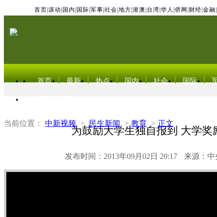
首页
|
滚动
|
国内
|
国际
|
军事
|
社会
|
地方
|
港澳
|
台湾
|
华人
|
侨网
|
财经
|
金融
|
首页
最新
热点
国内
社会
国际
东北亚电视网
当前位置：
中新视频
>
民生新闻
>
教育
>
正文
为鼓励大学生独自报到 大学奖
发布时间：2013年09月02日 20:17
来源：中