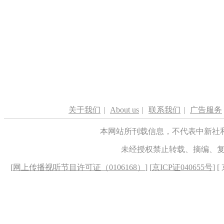
关于我们
|
About us
|
联系我们
|
广告服务
本网站所刊载信息，不代表中新社
未经授权禁止转载、摘编、
[
网上传播视听节目许可证（0106168）
] [
京ICP证040655号
] 