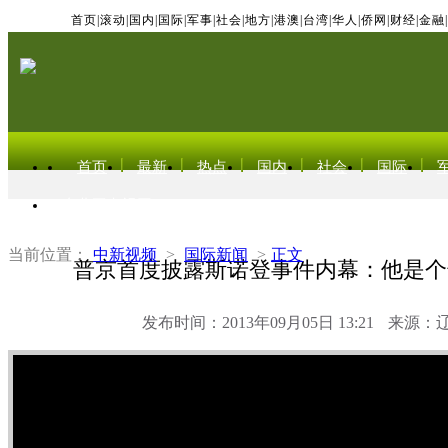
首页
|
滚动
|
国内
|
国际
|
军事
|
社会
|
地方
|
港澳
|
台湾
|
华人
|
侨网
|
财经
|
金融
|
首页
最新
热点
国内
社会
国际
东北亚电视网
当前位置：
中新视频
>
国际新闻
>
正文
普京首度披露斯诺登事件内幕：他是个
发布时间：2013年09月05日 13:21
来源：