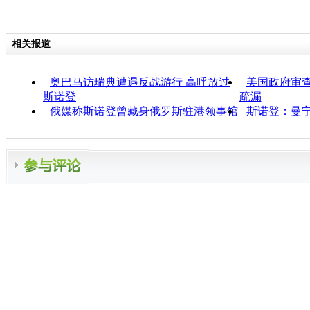
相关报道
奥巴马访瑞典遭遇反战游行 高呼放过
美国政府审
斯诺登
疏漏
俄媒称斯诺登曾藏身俄罗斯驻港领事馆
斯诺登：曼宁