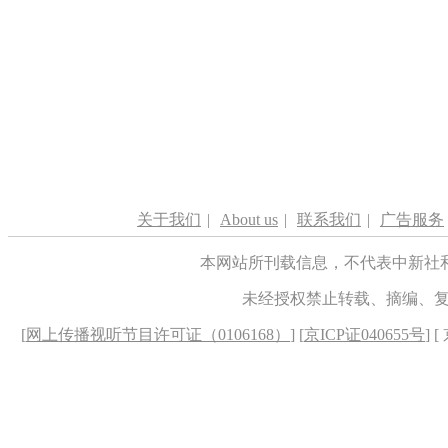
关于我们
|
About us
|
联系我们
|
广告服务
本网站所刊载信息，不代表中新社
未经授权禁止转载、摘编、
[
网上传播视听节目许可证（0106168）
] [
京ICP证040655号
] 