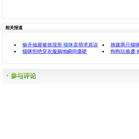
相关报道
偷开抽屉被抓现形
猫咪
卖萌求原谅
挑拨两只猫咪
猫咪拒绝穿衣服躺地瞬间僵硬
狗狗玩偷袭 