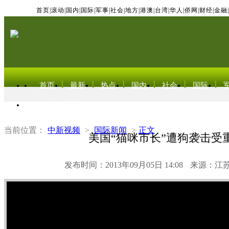
首页
|
滚动
|
国内
|
国际
|
军事
|
社会
|
地方
|
港澳
|
台湾
|
华人
|
侨网
|
财经
|
金融
|
首页
最新
热点
国内
社会
国际
东北亚电视网
当前位置：
中新视频
>
国际新闻
>
正文
美国“猫咪市长”遭狗袭击受
发布时间：2013年09月05日 14:08
来源：江