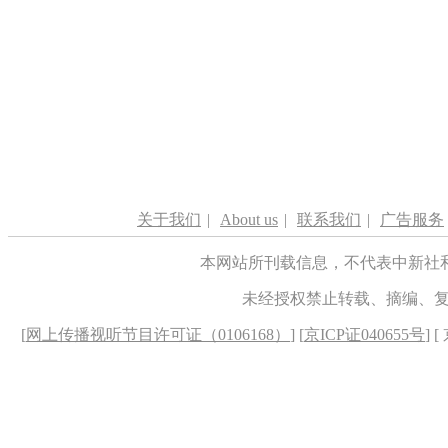
关于我们
|
About us
|
联系我们
|
广告服务
本网站所刊载信息，不代表中新社
未经授权禁止转载、摘编、
[
网上传播视听节目许可证（0106168）
] [
京ICP证040655号
] 