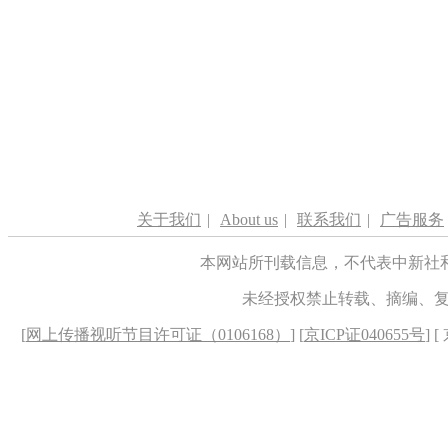
关于我们
|
About us
|
联系我们
|
广告服务
本网站所刊载信息，不代表中新社
未经授权禁止转载、摘编、
[
网上传播视听节目许可证（0106168）
] [
京ICP证040655号
] 