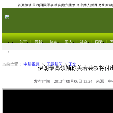
首页
|
滚动
|
国内
|
国际
|
军事
|
社会
|
地方
|
港澳
|
台湾
|
华人
|
侨网
|
财经
|
金融
|
首页
最新
热点
国内
社会
国际
东北亚电视网
当前位置：
中新视频
>
国际新闻
>
正文
伊朗最高领袖称美若袭叙将付
发布时间：2013年09月06日 13:24
来源：中