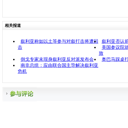
相关报道
叙利亚称如以土等参与对叙打击将遭回
叙利亚否认
击
美国参议院
致
倒戈专家未现身叙利亚反对派发布会
奥巴马踩桌
南非总统：应由联合国主导解决叙利亚
危机