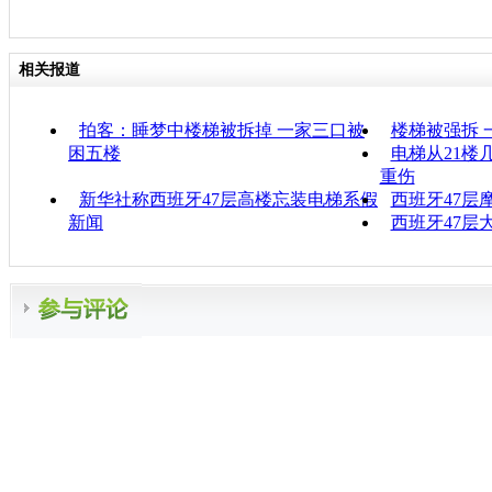
相关报道
拍客：睡梦中楼梯被拆掉 一家三口被
楼梯被强拆 
困五楼
电梯从21楼
重伤
新华社称西班牙47层高楼忘装电梯系假
西班牙47层
新闻
西班牙47层