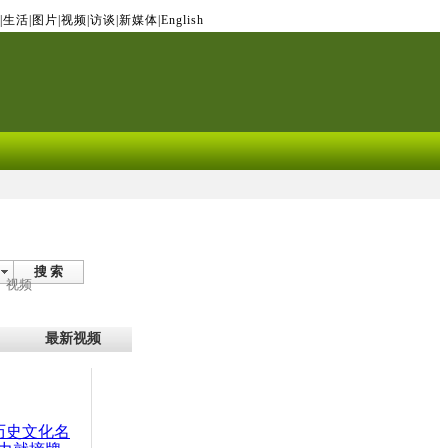
|
生活
|
图片
|
视频
|
访谈
|
新媒体
|
English
搜 索
视频
最新视频
：历史文化名