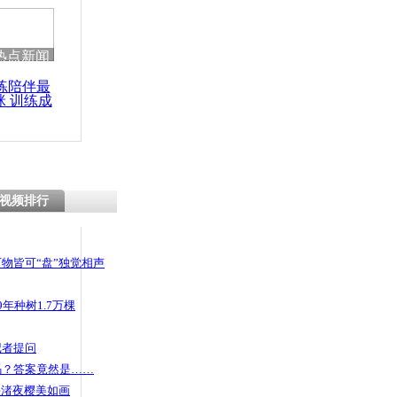
 哀思悼忠
热点新闻
练陪伴最
咪 训练成
爬楼梯 楼
功瘦身
标语
视频排行
物皆可“盘”独觉相声
年种树1.7万棵
记者提问
码？答案竟然是……
头渚夜樱美如画