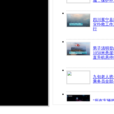
城，保护不
四川冕宁县
灾扑救工作
行
男子清明登
1050米悬
直升机悬停
九旬老人挤
乘务员全部
“所有车辆
开！”儿童
警急速救助