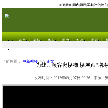
首页
|
滚动
|
国内
|
国际
|
军事
|
社会
|
地方
|
首页
最新
热点
国内
社会
国际
东北亚电视网
当前位置：
中新视频
> >
正文
为鼓励顾客爬楼梯 楼层贴“增寿
发布时间：2013年09月07日 09:36
来源：