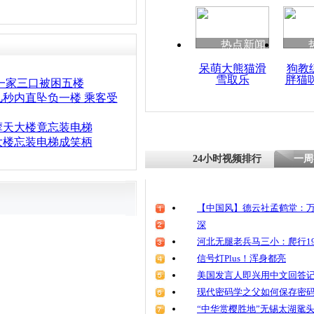
清明祭英烈
魂
热点新闻
呆萌大熊猫滑
狗教
雪取乐
胖猫
为鼓励顾客
一家三口被困五楼
层贴“增寿”
几秒内直坠负一楼 乘客受
摩天大楼竟忘装电梯
大楼忘装电梯成笑柄
24小时视频排行
一周
【中国风】德云社孟鹤堂：万
深
河北无腿老兵马三小：爬行19
信号灯Plus！浑身都亮
美国发言人即兴用中文回答
现代密码学之父如何保存密
“中华赏樱胜地”无锡太湖鼋