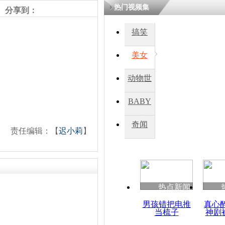
热门视频集
分享到：
四川一精神
搞笑
病发持大锤
美女
探访传承四
动物世
俗：近万民
英省亲送行
界
BABY
秀
奇闻
责任编辑：【
迟小莉
】
小伙骑车逆
崩溃 网上
因
热点新闻
四川兴文苗
度苗族花山
男孩错把电推
真心
当梳子
神剧