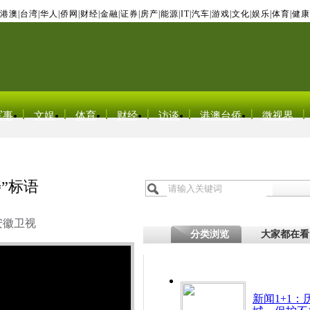
港澳
|
台湾
|
华人
|
侨网
|
财经
|
金融
|
证券
|
房产
|
能源
|
IT
|
汽车
|
游戏
|
文化
|
娱乐
|
体育
|
健康
军事
文娱
体育
财经
访谈
港澳台侨
微视界
”标语
安徽卫视
分类浏览
大家都在看
新闻1+1