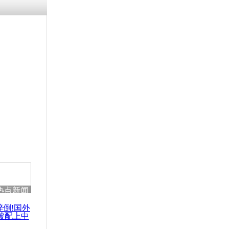
残疾男子因
砸银行
千年传统习
众为娥皇女
行被查情绪
回答崩溃原
热点新闻
乡上万人欢
节
醉倒!国外
被配上中
国民乐