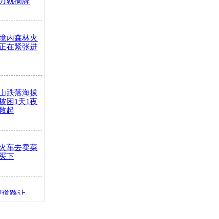
力就摘牌
境内森林火
正在紧张进
山跌落海拔
崖被困1天1夜
救起
火车去卖菜
买下
把道路让
突发疾病交