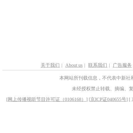
关于我们
|
About us
|
联系我们
|
广告服务
本网站所刊载信息，不代表中新社
未经授权禁止转载、摘编、
[
网上传播视听节目许可证（0106168）
] [
京ICP证040655号
] 