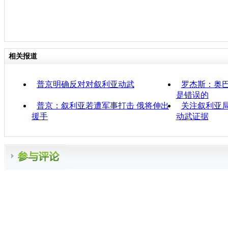
相关报道
普京明确反对对叙利亚动武
罗杰斯：奥
是错误的
普京：叙利亚若遭军事打击 俄将伸出
关注叙利亚
援手
动武证据