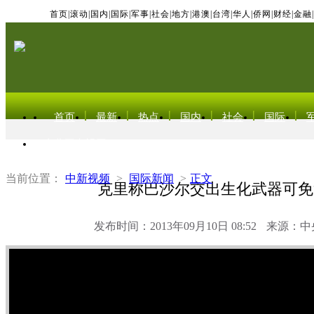
首页
|
滚动
|
国内
|
国际
|
军事
|
社会
|
地方
|
港澳
|
台湾
|
华人
|
侨网
|
财经
|
金融
|
首页
最新
热点
国内
社会
国际
东北亚电视网
当前位置：
中新视频
>
国际新闻
>
正文
克里称巴沙尔交出生化武器可免
发布时间：2013年09月10日 08:52
来源：中