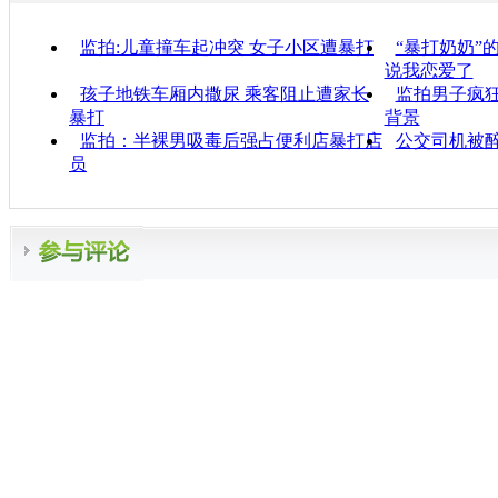
监拍:儿童撞车起冲突 女子小区遭暴打
“暴打奶奶”
说我恋爱了
孩子地铁车厢内撒尿 乘客阻止遭家长
监拍男子疯狂
暴打
背景
监拍：半裸男吸毒后强占便利店暴打店
公交司机被
员