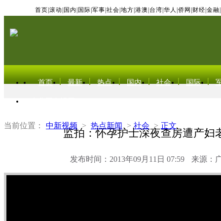
首页
|
滚动
|
国内
|
国际
|
军事
|
社会
|
地方
|
港澳
|
台湾
|
华人
|
侨网
|
财经
|
金融
|
首页
最新
热点
国内
社会
国际
东北亚电视网
当前位置：
中新视频
>
热点新闻
>
社会
>
正文
监拍：怀孕护士深夜查房遭产妇
发布时间：2013年09月11日 07:59
来源：