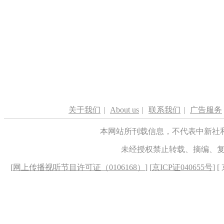
关于我们
|
About us
|
联系我们
|
广告服务
本网站所刊载信息，不代表中新社
未经授权禁止转载、摘编、
[
网上传播视听节目许可证（0106168）
] [
京ICP证040655号
] 