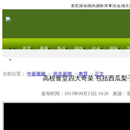
首页
|
滚动
|
国内
|
国际
|
军事
|
社会
|
地方
|
首页
最新
热点
国内
社会
国际
东北亚电视网
当前位置：
中新视频
>
民生新闻
>
教育
>
正文
高校食堂四大奇菜 包括西瓜梨
发布时间：2013年09月13日 19:26
来源：