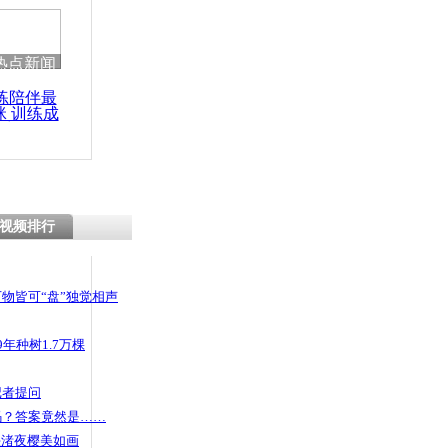
热点新闻
练陪伴最
咪 训练成
功瘦身
视频排行
物皆可“盘”独觉相声
年种树1.7万棵
记者提问
码？答案竟然是……
头渚夜樱美如画