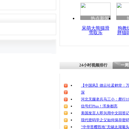
热点新闻
呆萌大熊猫滑
狗教
雪取乐
胖猫
24小时视频排行
一周
【中国风】德云社孟鹤堂：万
深
河北无腿老兵马三小：爬行19
信号灯Plus！浑身都亮
美国发言人即兴用中文回答
现代密码学之父如何保存密
“中华赏樱胜地”无锡太湖鼋