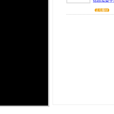
括西瓜梨子