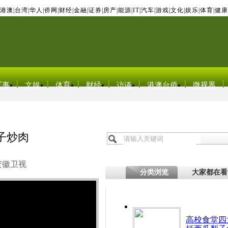
港澳
|
台湾
|
华人
|
侨网
|
财经
|
金融
|
证券
|
房产
|
能源
|
IT
|
汽车
|
游戏
|
文化
|
娱乐
|
体育
|
健康
军事
文娱
体育
财经
访谈
港澳台侨
微视界
子炒肉
安徽卫视
分类浏览
大家都在看
高校食堂四