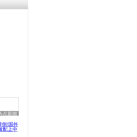
热点新闻
醉倒!国外
被配上中
国民乐