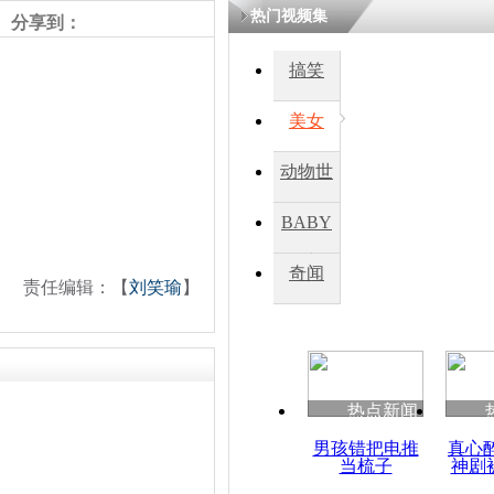
热门视频集
分享到：
搞笑
美女
动物世
界
BABY
秀
奇闻
责任编辑：【
刘笑瑜
】
热点新闻
男孩错把电推
真心
当梳子
神剧