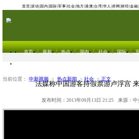
首页
|
滚动
|
国内
|
国际
|
军事
|
社会
|
地方
|
港澳
|
台湾
|
华人
|
侨网
|
财经
|
金融
|
首页
最新
热点
国内
社会
国际
东北亚电视网
当前位置：
中新视频
>
热点新闻
>
社会
>
正文
法媒称中国游客持假票游卢浮宫 
发布时间：2013年09月13日 21:25
来源：中