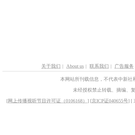
关于我们
|
About us
|
联系我们
|
广告服务
本网站所刊载信息，不代表中新社
未经授权禁止转载、摘编、
[
网上传播视听节目许可证（0106168）
] [
京ICP证040655号
] 