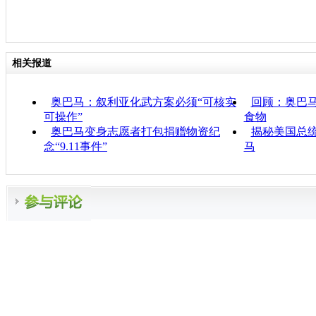
相关报道
奥巴马：叙利亚化武方案必须“可核实
回顾：奥巴
可操作”
食物
奥巴马变身志愿者打包捐赠物资纪
揭秘美国总
念“9.11事件”
马