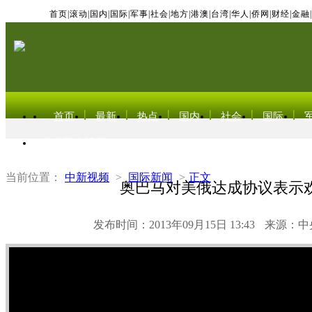
首页
|
滚动
|
国内
|
国际
|
军事
|
社会
|
地方
|
港澳
|
台湾
|
华人
|
侨网
|
财经
|
金融
|
首页
最新
热点
国内
社会
国际
东北亚电视网
当前位置：
中新视频
>
国际新闻
>
正文
奥巴马对美俄达成协议表示
发布时间：2013年09月15日 13:43
来源：中