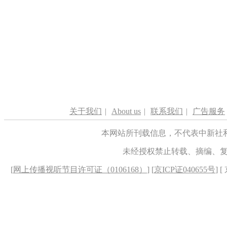
关于我们
|
About us
|
联系我们
|
广告服务
本网站所刊载信息，不代表中新社
未经授权禁止转载、摘编、
[
网上传播视听节目许可证（0106168）
] [
京ICP证040655号
] 