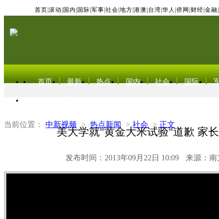
首页
|
滚动
|
国内
|
国际
|
军事
|
社会
|
地方
|
港澳
|
台湾
|
华人
|
侨网
|
财经
|
金融
|
首页
最新
热点
国内
社会
国际
东北亚电视网
当前位置：
中新视频
>
热点新闻
>
社会
>
正文
美大学就"黄金大米试验"道歉 家
发布时间：2013年09月22日 10:09
来源：南