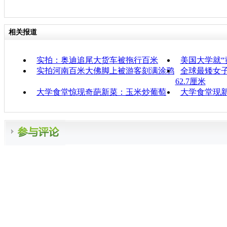
相关报道
实拍：奥迪追尾大货车被拖行百米
美国大学就“
实拍河南百米大佛脚上被游客刻满涂鸦
全球最矮女子
62.7厘米
大学食堂惊现奇葩新菜：玉米炒葡萄
大学食堂现