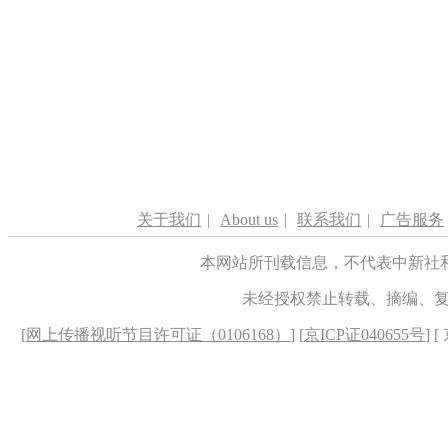
关于我们
|
About us
|
联系我们
|
广告服务
本网站所刊载信息，不代表中新社
未经授权禁止转载、摘编、
[
网上传播视听节目许可证（0106168）
] [
京ICP证040655号
] 