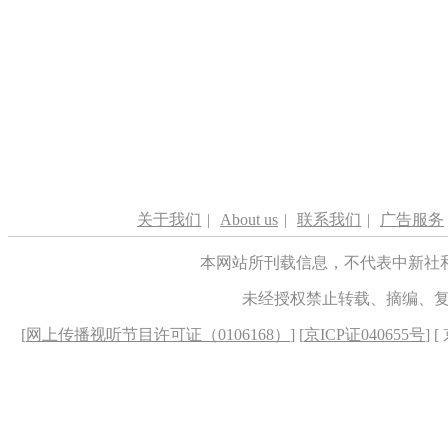
关于我们
|
About us
|
联系我们
|
广告服务
本网站所刊载信息，不代表中新社
未经授权禁止转载、摘编、
[
网上传播视听节目许可证（0106168）
] [
京ICP证040655号
] 