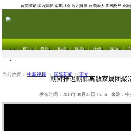
首页
|
滚动
|
国内
|
国际
|
军事
|
社会
|
地方
|
港澳
|
台湾
|
华人
|
侨网
|
财经
|
金融
|
首页
最新
热点
国内
社会
国际
东北亚电视网
当前位置：
中新视频
>
国际新闻
>
正文
朝鲜推迟朝韩离散家属团聚
发布时间：2013年09月22日 15:56
来源：中