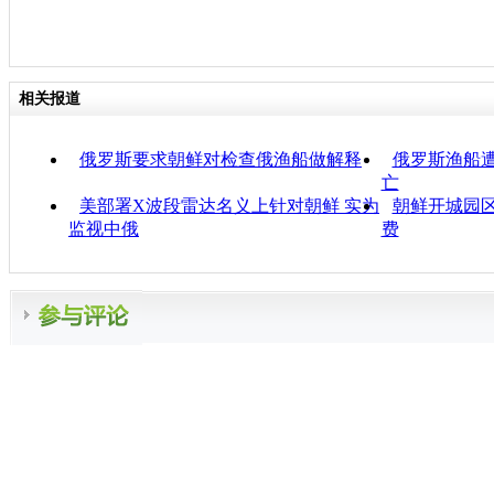
相关报道
俄罗斯要求朝鲜对检查俄渔船做解释
俄罗斯渔船遭
亡
美部署X波段雷达名义上针对朝鲜 实为
朝鲜开城园区
监视中俄
费