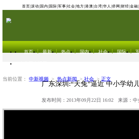
首页
|
滚动
|
国内
|
国际
|
军事
|
社会
|
地方
|
港澳
|
台湾
|
华人
|
侨网
|
财经
|
金融
|
首页
最新
热点
国内
社会
国际
东北亚电视网
当前位置：
中新视频
>
热点新闻
>
社会
>
正文
广东深圳:“天兔”逼近 中小学幼
发布时间：2013年09月22日 16:02
来源：中