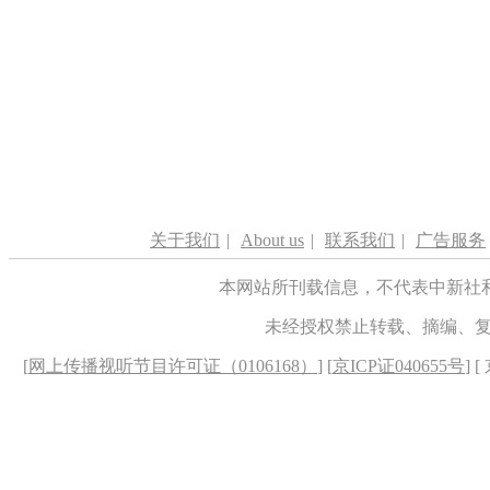
关于我们
|
About us
|
联系我们
|
广告服务
本网站所刊载信息，不代表中新社
未经授权禁止转载、摘编、
[
网上传播视听节目许可证（0106168）
] [
京ICP证040655号
] 