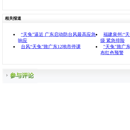
相关报道
“天兔”逼近 广东启动防台风最高应急
福建泉州:“
响应
级 紧急排险
台风“天兔”致广东12地市停课
"天兔"致广
布红色预警