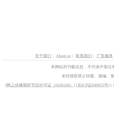
关于我们
|
About us
|
联系我们
|
广告服务
本网站所刊载信息，不代表中新社
未经授权禁止转载、摘编、
[
网上传播视听节目许可证（0106168）
] [
京ICP证040655号
] 