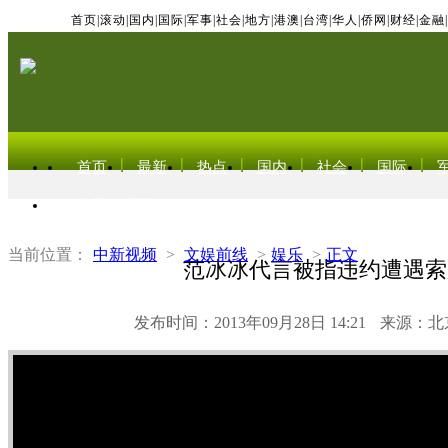
首页
|
滚动
|
国内
|
国际
|
军事
|
社会
|
地方
|
港澳
|
台湾
|
华人
|
侨网
|
财经
|
金融
|
首页
最新
热点
国内
社会
国际
东北亚电视网
当前位置：
中新视频
>
文娱前线
>
娱乐
>
正文
范冰冰代言被指违约遭遇索
发布时间：2013年09月28日 14:21
来源：北