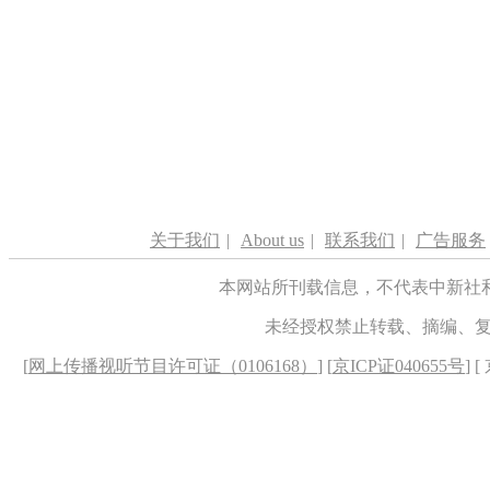
关于我们
|
About us
|
联系我们
|
广告服务
本网站所刊载信息，不代表中新社
未经授权禁止转载、摘编、
[
网上传播视听节目许可证（0106168）
] [
京ICP证040655号
] 