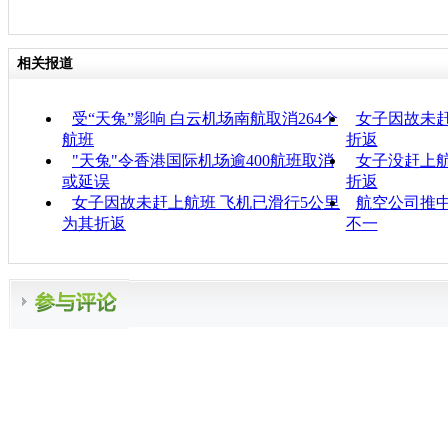
相关报道
受“天兔”影响 白云机场南航取消264个
女子因故未赶
航班
折返
"天兔"令香港国际机场逾400航班取消
女子没赶上航
或延误
折返
女子因故未赶上航班 飞机已滑行5公里
航空公司推中
为其折返
不一