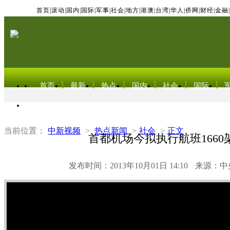
首页
|
滚动
|
国内
|
国际
|
军事
|
社会
|
地方
|
港澳
|
台湾
|
华人
|
侨网
|
财经
|
金融
|
首页
最新
热点
国内
社会
国际
东北亚电视网
当前位置：
中新视频
>
热点新闻
>
社会
>
正文
首都机场今拟执行航班1660
发布时间：2013年10月01日 14:10
来源：中