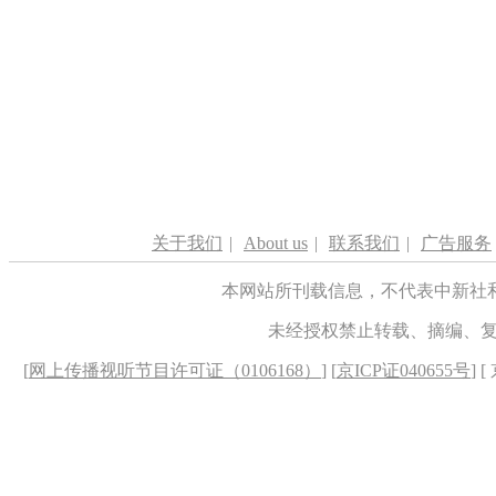
关于我们
|
About us
|
联系我们
|
广告服务
本网站所刊载信息，不代表中新社
未经授权禁止转载、摘编、
[
网上传播视听节目许可证（0106168）
] [
京ICP证040655号
] 