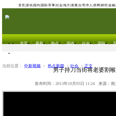
首页
|
滚动
|
国内
|
国际
|
军事
|
社会
|
地方
|
港澳
|
台湾
|
华人
|
侨网
|
财经
|
金融
|
首页
最新
热点
国内
社会
国际
东北亚电视网
当前位置：
中新视频
>
热点新闻
>
社会
>
正文
男子持刀当街将老婆割喉
发布时间：2013年10月05日 11:24
来源：南