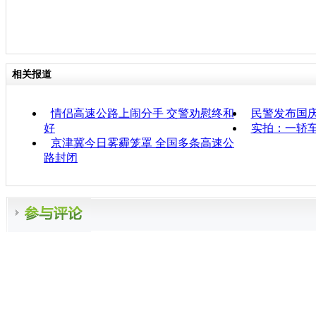
相关报道
情侣高速公路上闹分手 交警劝慰终和
民警发布国庆
好
实拍：一轿
京津冀今日雾霾笼罩 全国多条高速公
路封闭