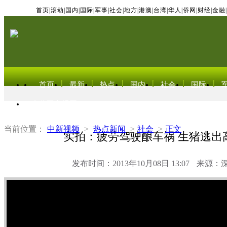
首页
|
滚动
|
国内
|
国际
|
军事
|
社会
|
地方
|
港澳
|
台湾
|
华人
|
侨网
|
财经
|
金融
|
首页
最新
热点
国内
社会
国际
东北亚电视网
当前位置：
中新视频
>
热点新闻
>
社会
>
正文
实拍：疲劳驾驶酿车祸 生猪逃出
发布时间：2013年10月08日 13:07
来源：