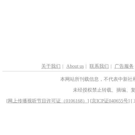
关于我们
|
About us
|
联系我们
|
广告服务
本网站所刊载信息，不代表中新社
未经授权禁止转载、摘编、
[
网上传播视听节目许可证（0106168）
] [
京ICP证040655号
] 