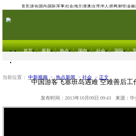
首页
|
滚动
|
国内
|
国际
|
军事
|
社会
|
地方
|
港澳
|
台湾
|
华人
|
侨网
|
财经
|
金融
|
首页
最新
热点
国内
社会
国际
东北亚电视网
当前位置：
中新视频
>
热点新闻
>
社会
>
正文
中国游客飞塞班岛遇难 空难善后工
发布时间：2013年10月09日 09:43
来源：中