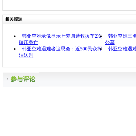
相关报道
韩亚空难录像显示叶梦圆遭救援车2次
韩亚空难三
碾压身亡
公墓
韩亚空难遇难者追思会：近500民众挥
韩亚空难遇难
泪送别