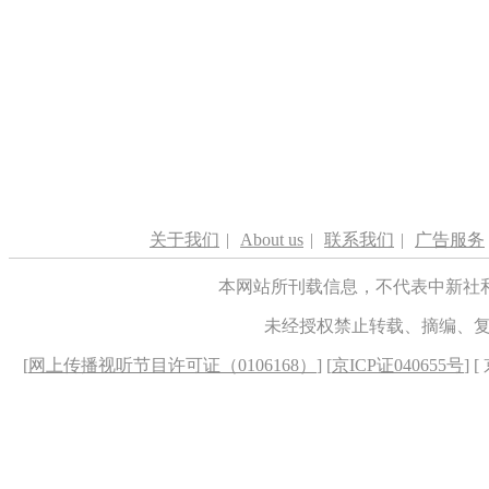
关于我们
|
About us
|
联系我们
|
广告服务
本网站所刊载信息，不代表中新社
未经授权禁止转载、摘编、
[
网上传播视听节目许可证（0106168）
] [
京ICP证040655号
] 