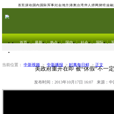
首页
|
滚动
|
国内
|
国际
|
军事
|
社会
|
地方
|
港澳
|
台湾
|
华人
|
侨网
|
财经
|
金融
|
首页
最新
热点
国内
社会
国际
东北亚电视网
当前位置：
中新视频
>
中新播报
>
时事每日鲜
>
正文
美政府重开在即 被“休假”不一
发布时间：2013年10月17日 16:07
来源：中