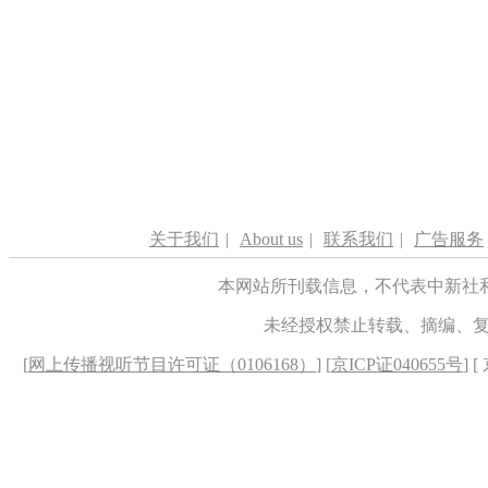
关于我们
|
About us
|
联系我们
|
广告服务
本网站所刊载信息，不代表中新社
未经授权禁止转载、摘编、
[
网上传播视听节目许可证（0106168）
] [
京ICP证040655号
] 