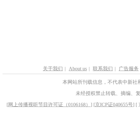
关于我们
|
About us
|
联系我们
|
广告服务
本网站所刊载信息，不代表中新社
未经授权禁止转载、摘编、
[
网上传播视听节目许可证（0106168）
] [
京ICP证040655号
] 