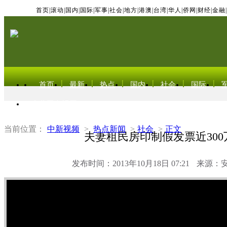
首页
|
滚动
|
国内
|
国际
|
军事
|
社会
|
地方
|
港澳
|
台湾
|
华人
|
侨网
|
财经
|
金融
|
首页
最新
热点
国内
社会
国际
东北亚电视网
当前位置：
中新视频
>
热点新闻
>
社会
>
正文
夫妻租民房印制假发票近300
发布时间：2013年10月18日 07:21
来源：