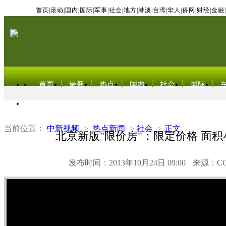
首页
|
滚动
|
国内
|
国际
|
军事
|
社会
|
地方
|
港澳
|
台湾
|
华人
|
侨网
|
财经
|
金融
|
首页
最新
热点
国内
社会
国际
东北亚电视网
当前位置：
中新视频
>
热点新闻
>
社会
>
正文
北京新版"限价房"：限定价格 面积小
发布时间：2013年10月24日 09:00
来源：C