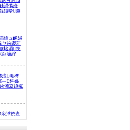
4鏃ヨ嚦26
触涓惧姙
綔鍑嗗灏
満鍏ュ眬涓
浠ヤ紛鍐茬
曠垎涓笢
《鈥濓紵
弗澶崕榫
搴﹁绔嬧
澂鈥濇寫鎴樿
缇庡浗娆查
簹涓庝腑鍥
┾€濓紝鍙嶅
解€斾笢鐩