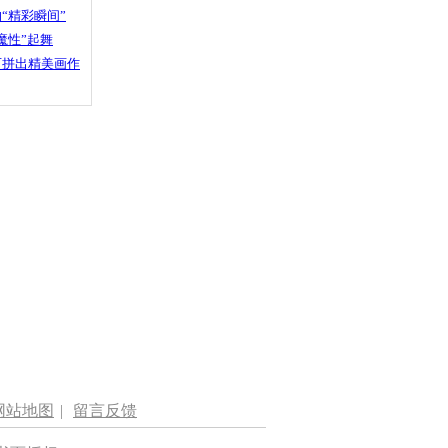
“精彩瞬间”
魔性”起舞
石拼出精美画作
网站地图
|
留言反馈