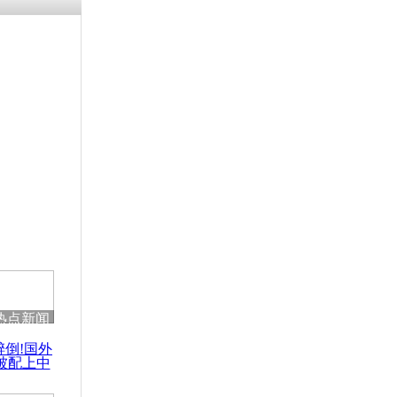
涓ㄥ浗闄呰
褰圭┖鍐涗
-10CE缁
妫€楠岋紝
浗鍏虫敞涓
代同堂照
热点新闻
醉倒!国外
被配上中
国民乐