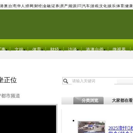
港澳
|
台湾
|
华人
|
侨网
|
财经
|
金融
|
证券
|
房产
|
能源
|
IT
|
汽车
|
游戏
|
文化
|
娱乐
|
体育
|
健康
军事
文娱
体育
财经
访谈
港澳台侨
微视界
坐正位
宁都市频道
分类浏览
大家都在看
2025澶忓