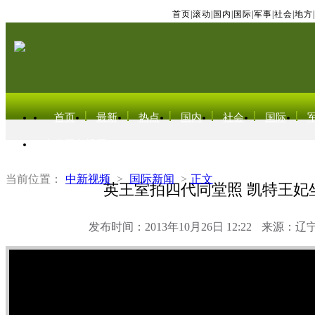
首页
|
滚动
|
国内
|
国际
|
军事
|
社会
|
地方
|
首页
最新
热点
国内
社会
国际
东北亚电视网
当前位置：
中新视频
>
国际新闻
>
正文
英王室拍四代同堂照 凯特王妃
发布时间：2013年10月26日 12:22
来源：辽