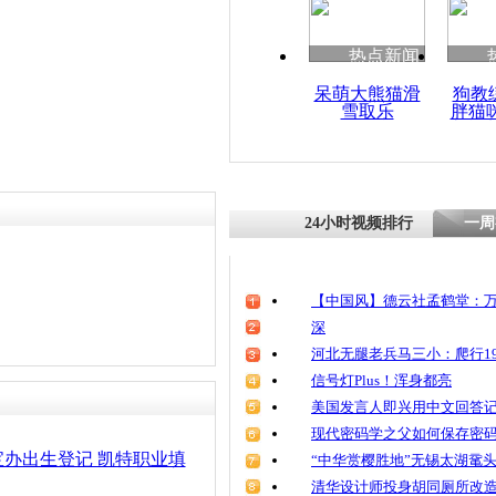
热点新闻
呆萌大熊猫滑
狗教
雪取乐
胖猫
24小时视频排行
一周
【中国风】德云社孟鹤堂：万
深
河北无腿老兵马三小：爬行19
信号灯Plus！浑身都亮
美国发言人即兴用中文回答
现代密码学之父如何保存密
办出生登记 凯特职业填
“中华赏樱胜地”无锡太湖鼋
清华设计师投身胡同厕所改造