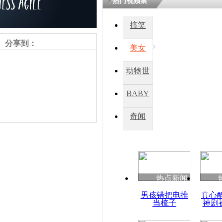
热门视频集
熷悎浣� 
瘑灞€
搞笑
分享到：
美女
娉板浗閫€
笂灏嗭細姝�
动物世
忓彈瀹炴垬
鍚稿紩澶氬
界
ㄤ笘鐣岃
BABY
秀
奇闻
英王室拍四
责任编辑：【
杜海涛
】
热点新闻
男孩错把电推
真心
当梳子
神剧