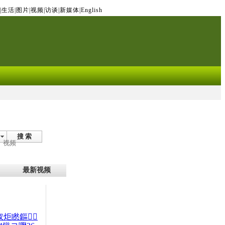
|
生活
|
图片
|
视频
|
访谈
|
新媒体
|
English
搜 索
视频
最新视频
杈炬矁鏂