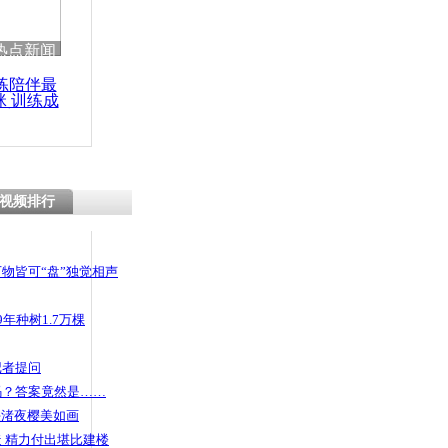
热点新闻
练陪伴最
咪 训练成
功瘦身
视频排行
物皆可“盘”独觉相声
年种树1.7万棵
记者提问
码？答案竟然是……
头渚夜樱美如画
 精力付出堪比建楼