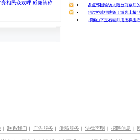
亮相民众欢呼 威廉笑称
盘点韩国瑜访大陆台前幕后的
想过桥就得跳舞！游客上桥“
祁连山下玉石画师用废弃玉
s
|
联系我们
|
广告服务
|
供稿服务
|
法律声明
|
招聘信息
|