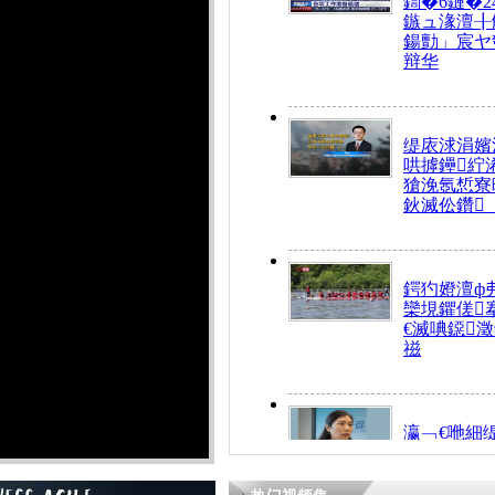
鍧�6鏈�2
鏃ュ湪澶╂
鍚勯」宸ヤ
辩华
缇庡浗涓嬪
哄摢鑸紵
獊浼氬惁寮
鈥滅伀鑽
鍔犳嬁澶ф
欒垷鑺傞
€滅唺鐚
禌
瀛﹁€咃細
€间笢鍗椾
解€滆劚閽
姪鎺ㄤ腑鍥