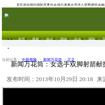
首页
|
滚动
|
国内
|
国际
|
军事
|
社会
|
地方
|
港澳
|
台湾
|
华人
|
侨网
|
财经
|
金融
|
首页
最新
热点
国内
社会
国际
东北亚电视网
当前位置：
中新视频
>
新闻万花筒
>
正文
新闻万花筒：女选手双脚射箭献
发布时间：2013年10月29日 20:18
来