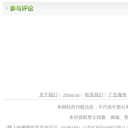
关于我们
|
About us
|
联系我们
|
广告服务
本网站所刊载信息，不代表中新社
未经授权禁止转载、摘编、
[
网上传播视听节目许可证（0106168）
] [
京ICP证040655号
] 