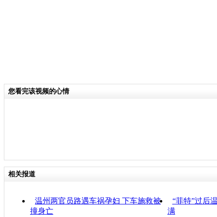
您看完该视频的心情
相关报道
温州两官员路遇车祸孕妇 下车施救被
“菲特”过后
撞身亡
满