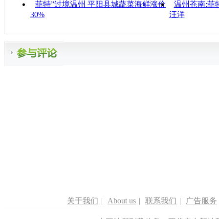
菲特”过境温州 平阳县城蔬菜海鲜涨价
温州苍南:菲
30%
汪洋
关于我们
|
About us
|
联系我们
|
广告服务