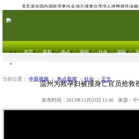
首页
|
滚动
|
国内
|
国际
|
军事
|
社会
|
地方
|
港澳
|
台湾
|
华人
|
侨网
|
财经
|
金融
|
首页
最新
热点
国内
社会
国际
东北亚电视网
当前位置：
中新视频
>
热点新闻
>
社会
>
正文
温州为救孕妇被撞身亡官员抢救
发布时间：2013年11月03日 11:46
来源：中