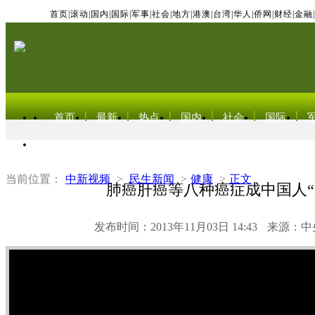
首页
|
滚动
|
国内
|
国际
|
军事
|
社会
|
地方
|
港澳
|
台湾
|
华人
|
侨网
|
财经
|
金融
|
首页
最新
热点
国内
社会
国际
东北亚电视网
当前位置：
中新视频
>
民生新闻
>
健康
>
正文
肺癌肝癌等八种癌症成中国人“
发布时间：2013年11月03日 14:43
来源：中