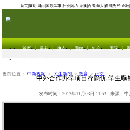
首页
|
滚动
|
国内
|
国际
|
军事
|
社会
|
地方
|
港澳
|
台湾
|
华人
|
侨网
|
财经
|
金融
|
首页
最新
热点
国内
社会
国际
东北亚电视网
当前位置：
中新视频
>
民生新闻
>
教育
>
正文
中外合作办学项目存隐忧 学生曝
发布时间：2013年11月03日 11:53
来源：中