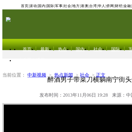
首页
|
滚动
|
国内
|
国际
|
军事
|
社会
|
地方
|
港澳
|
台湾
|
华人
|
侨网
|
财经
|
金融
|
首页
最新
热点
国内
社会
国际
东北亚电视网
当前位置：
中新视频
>
热点新闻
>
社会
>
正文
醉酒男子带菜刀横躺南宁街头
发布时间：2013年11月06日 19:28
来源：中