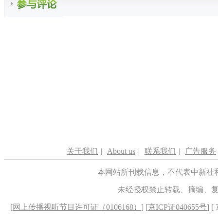
关于我们
|
About us
|
联系我们
|
广告服务
本网站所刊载信息，不代表中新社
未经授权禁止转载、摘编、
[
网上传播视听节目许可证（0106168）
] [
京ICP证040655号
] 