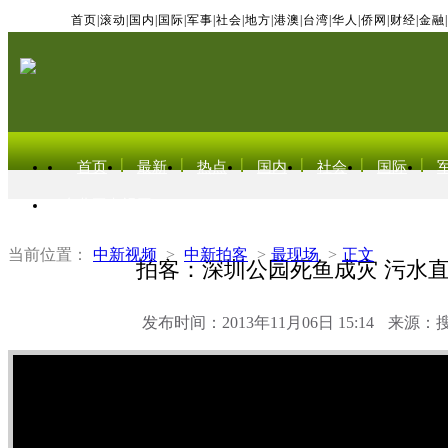
首页
|
滚动
|
国内
|
国际
|
军事
|
社会
|
地方
|
港澳
|
台湾
|
华人
|
侨网
|
财经
|
金融
|
首页
最新
热点
国内
社会
国际
东北亚电视网
当前位置：
中新视频
>
中新拍客
>
最现场
>
正文
拍客：深圳公园死鱼成灾 污水
发布时间：2013年11月06日 15:14
来源：