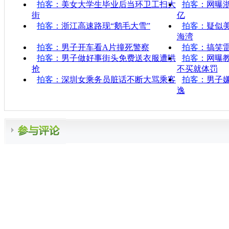
拍客
：美女大学生毕业后当环卫工扫大
拍客
：网曝浙
街
亿
拍客
：浙江高速路现“鹅毛大雪”
拍客
：疑似
海湾
拍客
：男子开车看A片撞死警察
拍客
：搞笑雷
拍客
：男子做好事街头免费送衣服遭哄
拍客
：网曝
抢
不买就体罚
拍客
：深圳女乘务员脏话不断大骂乘客
拍客
：男子
逸