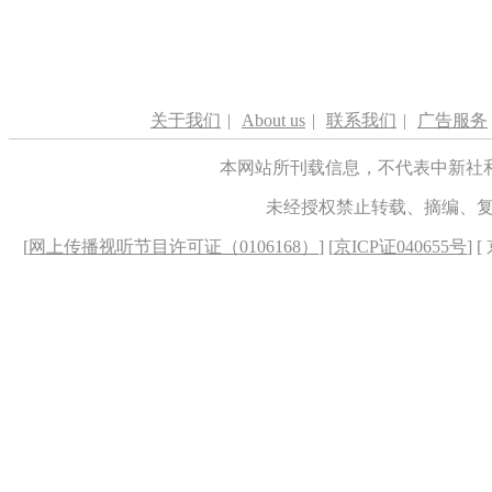
关于我们
|
About us
|
联系我们
|
广告服务
本网站所刊载信息，不代表中新社
未经授权禁止转载、摘编、
[
网上传播视听节目许可证（0106168）
] [
京ICP证040655号
] 