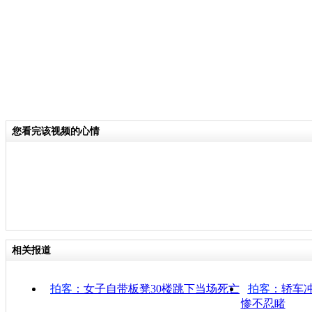
您看完该视频的心情
相关报道
拍客
：女子自带板凳30楼跳下当场死亡
拍客
：轿车
惨不忍睹