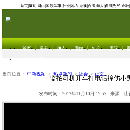
首页
|
滚动
|
国内
|
国际
|
军事
|
社会
|
地方
|
港澳
|
台湾
|
华人
|
侨网
|
财经
|
金融
|
首页
最新
热点
国内
社会
国际
东北亚电视网
当前位置：
中新视频
>
热点新闻
>
社会
>
正文
监拍司机开车打电话撞伤小
发布时间：2013年11月10日 15:55
来源：山