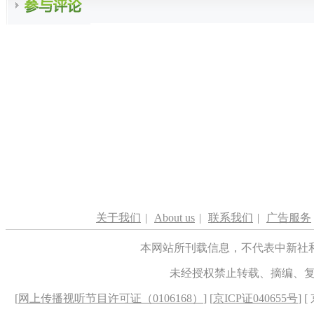
关于我们
|
About us
|
联系我们
|
广告服务
本网站所刊载信息，不代表中新社
未经授权禁止转载、摘编、
[
网上传播视听节目许可证（0106168）
] [
京ICP证040655号
] 