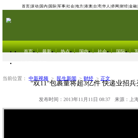
首页
|
滚动
|
国内
|
国际
|
军事
|
社会
|
地方
|
港澳
|
台湾
|
华人
|
侨网
|
财经
|
金融
|
首页
最新
热点
国内
社会
国际
东北亚电视网
当前位置：
中新视频
>
民生新闻
>
财经
>
正文
"双11"包裹量将超3亿件 快递业招
发布时间：2013年11月11日 08:37
来源：上