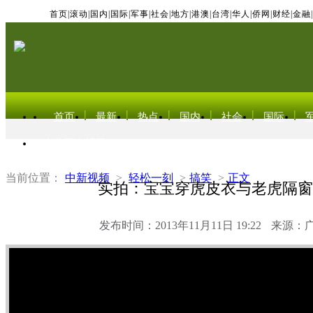
首页
|
滚动
|
国内
|
国际
|
军事
|
社会
|
地方
|
港澳
|
台湾
|
华人
|
侨网
|
财经
|
金融
|
首页
最新
热点
国内
社会
国际
东北亚电视网
当前位置：
中新视频
>
轻松一刻
>
搞笑
>
正文
实拍：宝宝穿虎皮衣与老虎隔窗
发布时间：2013年11月11日 19:22
来源：