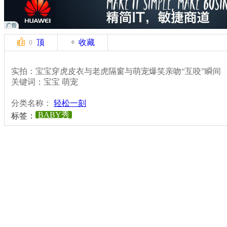
顶
收藏
0
实拍：宝宝穿虎皮衣与老虎隔窗与萌宠爆笑亲吻“互咬”瞬间
关键词：宝宝 萌宠
分类名称：
轻松一刻
BABY秀
标签：