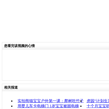
您看完该视频的心情
相关报道
实拍熊猫宝宝户外第一课：爬树吃竹子
虎园“计划生
用婴儿车卡电梯门 1岁宝宝被困电梯
十个月宝宝听